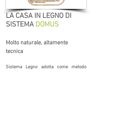
LA CASA IN LEGNO DI
SISTEMA
DOMUS
Molto naturale, altamente
tecnica
Sistema Legno adotta come metodo
costruttivo quello dei pannelli strutturali
in XLAM in quanto considerata come la
miglior soluzione per raggiungere tra
prestazione in termini di efficienza
energetica, velocità di posa e possibilità
di personalizzazione del fabbricato. La
naturalezza del legno si unisce alle
soluzioni adottate di natura invece
estremamente tecnica per risolvere al
meglio i vari nodi costruttivi.