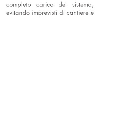
completo carico del sistema,
evitando imprevisti di cantiere e
avendo quindi un monitoraggio
economico migliore.
PROGETTAZIONE E
REALIZZAZIONE SU MISURA
che sia una costruzione nuova
o una ristrutturazione, che si
intervenga da zero o su un
progetto già ideato,
SISTEMA